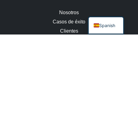
Nosotros
Casos de éxito
Spanish
Clientes
Equipo
Contacto
Empleo
Política de Calidad
Av. Caseros 3515
1° Piso, Dto. "A"
Buenos Aires, Argentina
(54) 11 2150-7010