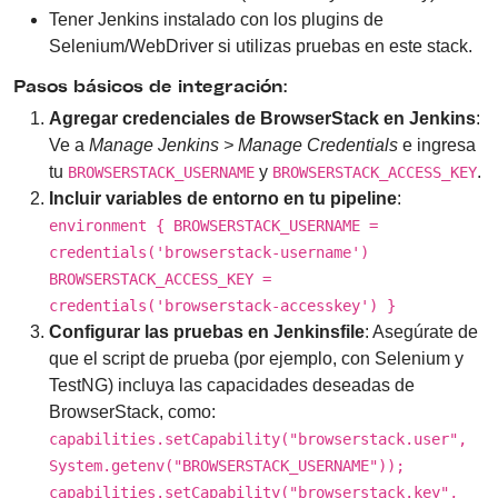
Tener Jenkins instalado con los plugins de
Selenium/WebDriver si utilizas pruebas en este stack.
Pasos básicos de integración:
Agregar credenciales de BrowserStack en Jenkins
:
Ve a
Manage Jenkins > Manage Credentials
e ingresa
tu
y
.
BROWSERSTACK_USERNAME
BROWSERSTACK_ACCESS_KEY
Incluir variables de entorno en tu pipeline
:
environment { BROWSERSTACK_USERNAME =
credentials('browserstack-username')
BROWSERSTACK_ACCESS_KEY =
credentials('browserstack-accesskey') }
Configurar las pruebas en Jenkinsfile
: Asegúrate de
que el script de prueba (por ejemplo, con Selenium y
TestNG) incluya las capacidades deseadas de
BrowserStack, como:
capabilities.setCapability("browserstack.user",
System.getenv("BROWSERSTACK_USERNAME"));
capabilities.setCapability("browserstack.key",