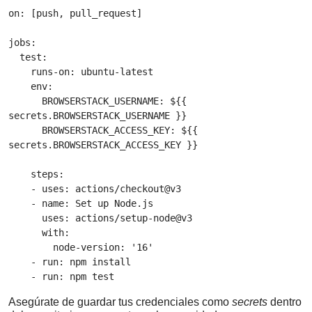
on: [push, pull_request]

jobs:

  test:

    runs-on: ubuntu-latest

    env:

      BROWSERSTACK_USERNAME: ${{ 
secrets.BROWSERSTACK_USERNAME }}

      BROWSERSTACK_ACCESS_KEY: ${{ 
secrets.BROWSERSTACK_ACCESS_KEY }}

    steps:

    - uses: actions/checkout@v3

    - name: Set up Node.js

      uses: actions/setup-node@v3

      with:

        node-version: '16'

    - run: npm install

    - run: npm test
Asegúrate de guardar tus credenciales como
secrets
dentro