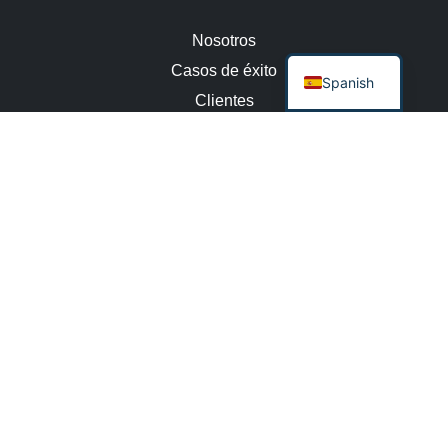
Nosotros
Casos de éxito
Spanish
Clientes
Equipo
Contacto
Empleo
Política de Calidad
Av. Caseros 3515
1° Piso, Dto. "A"
Buenos Aires, Argentina
(54) 11 2150-7010