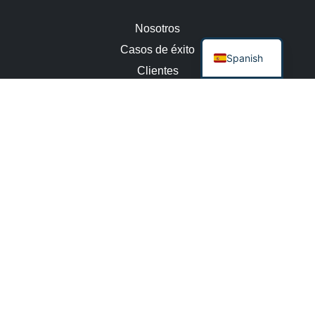
Nosotros
Casos de éxito
Spanish
Clientes
Equipo
Contacto
Empleo
Política de Calidad
Av. Caseros 3515
1° Piso, Dto. "A"
Buenos Aires, Argentina
(54) 11 2150-7010