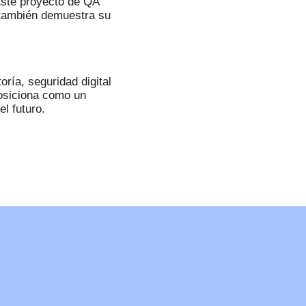
 Este proyecto de QA
 también demuestra su
ría, seguridad digital
osiciona como un
l futuro.